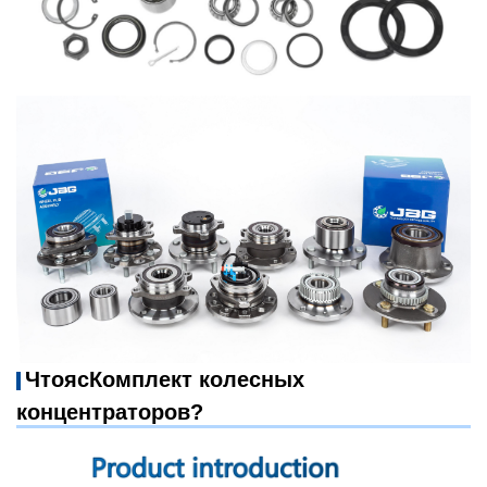
Что
я
с
Комплект колесных
концентраторов?